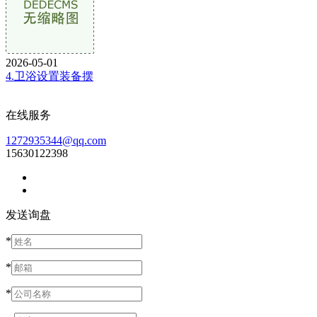
2026-05-01
4.卫浴设置装备摆
在线服务
1272935344@qq.com
15630122398
发送询盘
*
*
*