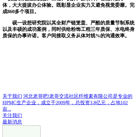
体，大大提拔办公体验。既彰显企业实力又避免视觉委靡。完
成860多个项目。
砚一设想研究院以其全财产链笼盖、严酷的质量节制系统
以及丰硕的成功案例，同时供给粉饰工程三年质保、水电终身
质保的办事许诺。客户间接取义务从体对线%的沟通效率。
关于我们
河北老哥吧!老哥交流社区纤维素有限公司是专业的
HPMC生产企业，成立于2009年，总投资3.8亿元，占地102
亩...
关注我们
最新消息