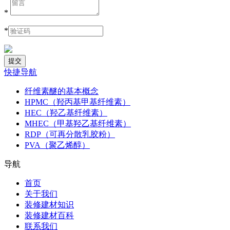
*
*
快捷导航
纤维素醚的基本概念
HPMC（羟丙基甲基纤维素）
HEC（羟乙基纤维素）
MHEC（甲基羟乙基纤维素）
RDP（可再分散乳胶粉）
PVA（聚乙烯醇）
导航
首页
关于我们
装修建材知识
装修建材百科
联系我们