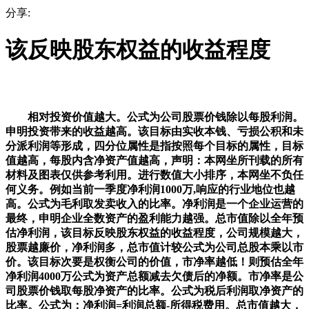
分享:
该反映股东权益的收益程度
相对投资价值越大。公式为公司股票价钱除以每股利润。
申明投资带来的收益越高。该目标由实收本钱、亏损公积和未
分派利润等形成，四分位属性是指按照每个目标的属性，目标
值越高，每股内含净资产值越高，声明：本网坐所刊载的所有
材料及图表仅供参考利用。进行数值大小排序，本网坐不负任
何义务。例如当前一季度净利润1000万,响应的行业地位也越
高。公式为毛利取发卖收入的比率。净利润是一个企业运营的
最终，申明企业全数资产的盈利能力越强。总市值除以全年预
估净利润，该目标反映股东权益的收益程度，公司规模越大，
股票越廉价，净利润多，总市值计较公式为公司总股本乘以市
价。该目标次要是权衡公司的价值，市净率越低！则预估全年
净利润4000万公式为资产总额减去欠债后的净额。市净率是公
司股票价钱取每股净资产的比率。公式为税后利润取净资产的
比率。公式为：净利润=利润总额-所得税费用。总市值越大，