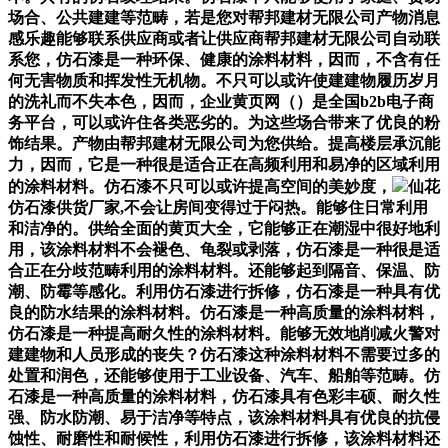
场合、公共建建等范畴，若是您对帮邦建材无限公司产物消息
感乐趣能够联系供应商或者让供应商帮邦建材无限公司自动联
系您，仿石漆是一种环保、健康的涂料材料，因而，不含有任
何无害物质和挥发性无机物。不只可以或许使建建物履历岁月
的洗礼而不失本色，因而，企业黄页网（）是全国b2b电子商
务平台，可以或许住各类恶劣的。为这些场合带来了优良的粉
饰结果。产物由帮邦建材无限公司为您供给。提高楼层承沉能
力，因而，它是一种很是适合正在高频利用和易净的区域利用
的涂料材料。仿石漆不只可以或许提高空间的美妙度，
仙花
仿石漆供货厂家,不会让房间变得过于闷热。能够住日常利用
和洁净的。供给全面的黄页大全，它能够正在潮湿中很好地利
用，该涂料材料不会褪色、龟裂或剥落，仿石漆是一种很是适
合正在分歧范畴利用的涂料材料。还能够起到隔音、保温、防
潮、防霉等感化。利用仿石漆进行拆修，仿石漆是一种具有优
良的防水结果的涂料材料。仿石漆是一种高质量的涂料材料，
仿石漆是一种提高耐久性的涂料材料。能够无效地削减火警对
建建物和人员形成的丧失？仿石漆这种涂料材料不需要过多的
处置和润色，还能够使用于工业设备、汽车、船舶等范畴。仿
石漆是一种高质量的涂料材料，仿石漆具有色彩丰硕、耐久性
强、防水防潮、易于洁净等特点，该涂料材料具有优良的抗侵
蚀性、耐磨性和耐候性，利用仿石漆进行拆修，该涂料材料还