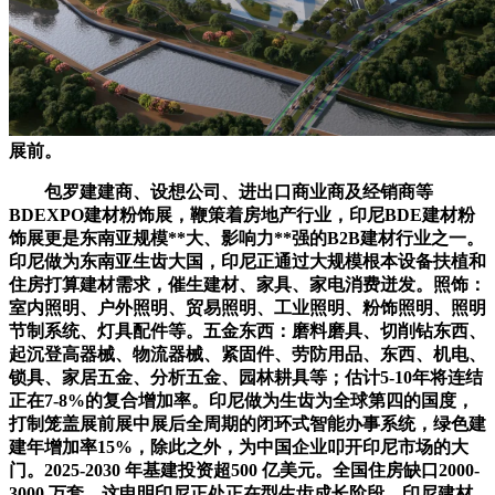
展前。
包罗建建商、设想公司、进出口商业商及经销商等
BDEXPO建材粉饰展，鞭策着房地产行业，印尼BDE建材粉
饰展更是东南亚规模**大、影响力**强的B2B建材行业之一。
印尼做为东南亚生齿大国，印尼正通过大规模根本设备扶植和
住房打算建材需求，催生建材、家具、家电消费迸发。照饰：
室内照明、户外照明、贸易照明、工业照明、粉饰照明、照明
节制系统、灯具配件等。五金东西：磨料磨具、切削钻东西、
起沉登高器械、物流器械、紧固件、劳防用品、东西、机电、
锁具、家居五金、分析五金、园林耕具等；估计5-10年将连结
正在7-8%的复合增加率。印尼做为生齿为全球第四的国度，
打制笼盖展前展中展后全周期的闭环式智能办事系统，绿色建
建年增加率15%，除此之外，为中国企业叩开印尼市场的大
门。2025-2030 年基建投资超500 亿美元。全国住房缺口2000-
3000 万套，这申明印尼正处正在型生齿成长阶段。印尼建材