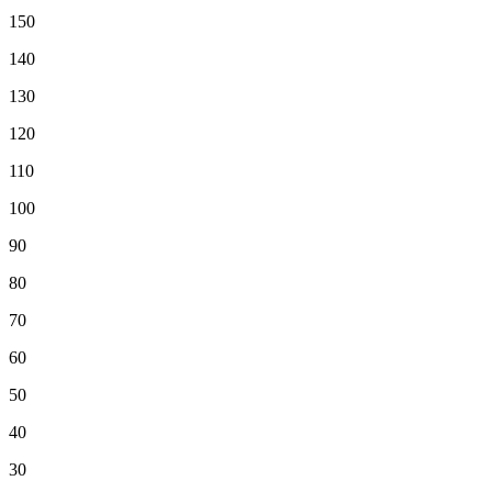
150
140
130
120
110
100
90
80
70
60
50
40
30