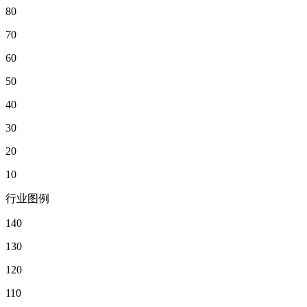
80
70
60
50
40
30
20
10
行业图例
140
130
120
110