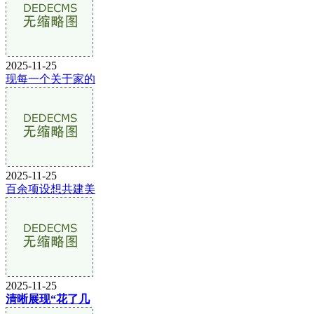
2025-11-25
现每一个关于家的
2025-11-25
百余项设想共建美
2025-11-25
清晰展现“花了几