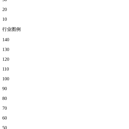
20
10
行业图例
140
130
120
110
100
90
80
70
60
50